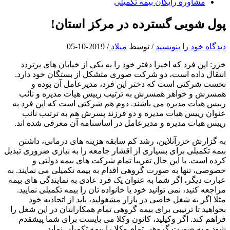
مشاوره رایگان بیمه تکمیلی
پول شویی گسترده در مرکز استان!
دیدگاه‌ خود را بنویسید
/ توسط
میلاد
/
2019-10-05
خزر: این فرد که اخیرا دفتر خود را به یکی از خیابان های پرتردد
انتقال داده است، دو شرکت صوری متشکل از بستگان خود دارد.
نخست شرکتی است که دختر این فرد، مدیرعامل آن بوده و
همسرش و خواهر همسرش به ترتیب رییس هیات مدیره و نائب
رییس هیات مدیره می باشند. دوم هم شرکتی است که این فرد به
عنوان رییس هیات مدیره و دو فرزند پسرش هم به ترتیب نائب
رییس هیات مدیره و مدیرعامل در اساسنامه آن معرفی شده اند.
به گزارش خزرآنلاین، رشد کم سابقه هزینه های درمانی، داشتن
بیمه تکمیلی برای بسیاری از اقشار جامعه را به نیازی ضروری تبدیل
کرده است. با این حال تقریبا تمام شرکت های بیمه دولتی و
خصوصی، تنها به صورت گروهی اقدام به بیمه تکمیلی می نمایند. به
عبارت دیگر، اگر شما به عنوان یک فرد عادی به نمایندگی های بیمه
مراجعه کنید، نمی توانید خود یا خانواده تان را بیمه تکمیلی نمایید.
مثلا اگر به شغل خاصی در بازار مشغولید، باید از اتحادیه خود
بخواهید تا ترتیبی برای بیمه گروهی تمام همکارانتان در این شغل را
فراهم کند. اگر وکیلید، کانون وکلا می بایست برای شما پیشقدم
شود و به صورت گروهی تمام وکلا را بیمه تکمیلی نماید.