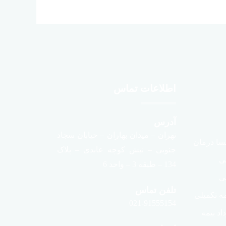
اطلاعات تماس
آدرس
تهران – میدان بهاران – خیابان سجاد
سا درمان
جنوبی – نبش کوچه عابدی – پلاک
لی
134 – طبقه 3 – واحد 6
ی
تلفن تماس
ه تکمیلی
021-91555154
د بیمه