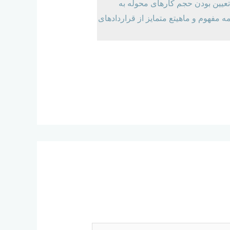
ماده 38 تامین اجتماعی معلوم یا قبال تعیین بودن حجم کارهای محوله به
مه مفهوم و ماهیتع متمایز از قراردادهای