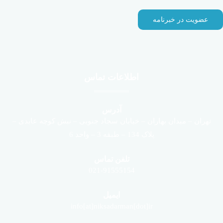
اطلاعات تماس
آدرس
تهران – میدان بهاران – خیابان سجاد جنوبی – نبش کوچه عابدی –
پلاک 134 – طبقه 3 – واحد 6
تلفن تماس
021-91555154
ایمیل
info[at]niksadarman[dot]ir