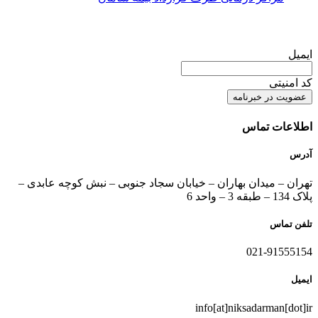
عضویت در خبرنامه
ایمیل
کد امنیتی
اطلاعات تماس
آدرس
تهران – میدان بهاران – خیابان سجاد جنوبی – نبش کوچه عابدی –
پلاک 134 – طبقه 3 – واحد 6
تلفن تماس
021-91555154
ایمیل
info[at]niksadarman[dot]ir