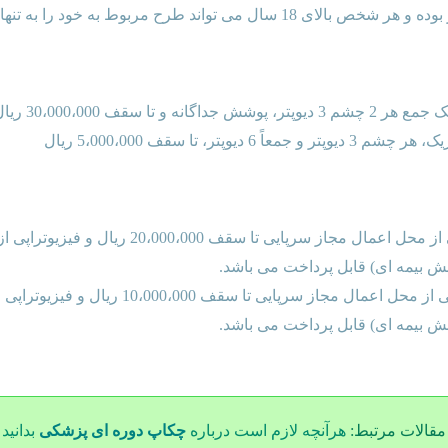
ی 18 سال می تواند طرح مربوط به خود را به تنهایی انتخاب نماید.
شش جداگانه و تا سقف 30،000،000 ریال
و جمعاً 6 دیوپتر، تا سقف 5،000،000 ریال
مقالات مرتبط:
هرآنچه لازم است درباره
چکاپ دوره ای پزشکی
بدانید