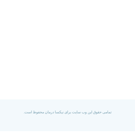
آدرس
تهران – میدان بهاران – خیابان سجاد جنوبی – نبش کوچه عابدی –
پلاک 134 – طبقه 3 – واحد 6
تلفن تماس
021-91555154
ایمیل
info[at]niksadarman[dot]ir
تمامی حقوق این وب سایت برای نیکسا درمان محفوظ است.