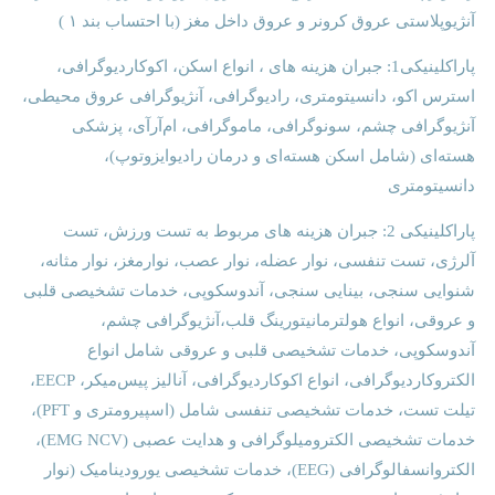
آنژیوپلاستی عروق کرونر و عروق داخل مغز (با احتساب بند ۱ )
پاراکلینیکی1: جبران هزینه های ، انواع اسکن، اکوکاردیوگرافی،
استرس اکو، دانسیتومتری، رادیوگرافی، آنژیوگرافی عروق محیطی،
آنژیوگرافی چشم، سونوگرافی، ماموگرافی، ام‌آر‌آی، پزشکی
هسته‌ای (شامل اسکن هسته‌ای و درمان رادیوایزوتوپ)،
دانسیتومتری
پاراکلینیکی 2: جبران هزینه های مربوط به تست ورزش، تست
آلرژی، تست تنفسی، نوار عضله، نوار عصب، نوارمغز، نوار مثانه،
شنوایی سنجی، بینایی سنجی، آندوسکوپی، خدمات تشخیصی قلبی
و عروقی، انواع هولترمانیتورینگ قلب،آنژیوگرافی چشم،
آندوسکوپی، خدمات تشخیصی قلبی و عروقی شامل انواع
الکتروکاردیوگرافی، انواع اکوکاردیوگرافی، آنالیز پیس‌میکر، EECP،
تیلت تست، خدمات تشخیصی تنفسی شامل (اسپیرومتری و PFT)،
خدمات تشخیصی الکترومیلوگرافی و هدایت عصبی (EMG NCV)،
الکتروانسفالوگرافی (EEG)، خدمات تشخیصی یورودینامیک (نوار