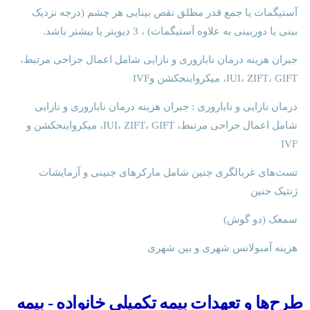
آستیگمات یا جمع قدر مطلق نقص بینایی هر چشم (درجه نزدیک
بینی یا دوربینی به علاوه آستیگمات) ، 3 دیوپتر یا بیشتر باشد.
جبران هزینه درمان ناباروری و نازایی شامل اعمال جراحی مرتبط،
IUI، ZIFT، GIFT، میکرواینجکشن وIVF
درمان نازایی و ناباروری : جبران هزینه درمان ناباروری و نازایی
شامل اعمال جراحی مرتبط، IUI، ZIFT، GIFT، میکرواینجکشن و
IVF
تست‌های غربالگری جنین شامل مارکرهای جنینی و آزمایشات
ژنتیک جنین
سمعک (دو گوش)
هزینه آمبولانس شهری و بین شهری
طرح‌ها و تعهدات بیمه تکمیلی خانواده - بیمه