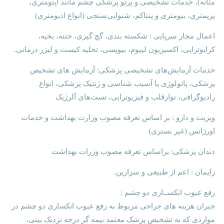
مثانه)، خدمات تشخیصی و پرتو پزشکی چشم مانند اپتومتری،
پریمتری، بیومتری و پنتاکم، شنوایی‌سنجی (انواع ادیومتری)
اعمال مجاز سرپایی : شکسته بندی، گچ گیری، ختنه، بخیه،
کرایوتراپی، اکسیزیون لیپوم، بیوپسی، تخلیه کیست و لیزر درمانی.
خدمات آزمایش‌های تشخیصی پزشکی: آزمایش های تشخیص
پزشکی، پاتولوژی یا آسیب شناسی و ژنتیک پزشکی، انواع
رادیوگرافی، نوارقلب و فیزیوتراپی، تست‌های آلرژیک
ویزیت و دارو : بر اساس تعرفه مصوب وزارت بهداشت و خدمات
اورژانس (غیر بستری)
دندان پزشکی: براساس تعرفه مصوب وزرات بهداشت
زایمان : اعم از طبیعی و سزارین.
رفع عیوب انکســاری دو چشم :
جبران هزینه های جراحی مربوط به رفع عیوب انکساری دو چشم در
مواردی که به تشخیص پزشک معتمد بیمه گر درجه نزدیک بینی،