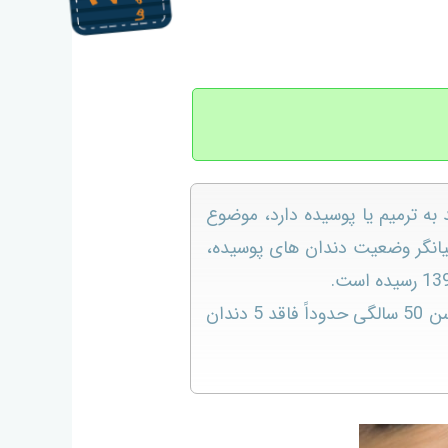
ه بطور متوسط هر ایرانی 2 الی 3 دندان نیازمند به ترمیم یا پوسیده دارد، موضوع
انگر وضعیت دندان های پوسیده،
این درحالی است که طبق آخرین تحقیقات انجام شده در حوزه سلامت دهان و دندان، ایرانی ها تا سن 50 سالگی حدوداً فاقد 5 دندان